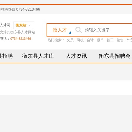
线 0734-8213466
人才网
衡东站
招人才
火爆的衡东县人才网站
电话：
0734-8213466
热门搜索：
文员
司机
会计
跟单
普工
销售
外
县招聘
衡东县人才库
人才资讯
衡东县招聘会