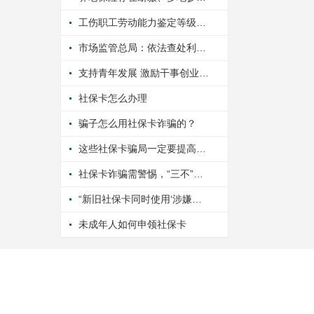
工伤职工劳动能力鉴定等级发生变化时，工伤待遇如何调整？
市场监管总局：依法查处利用团体标准乱收费、违规制定标准等行为
支持青年发展 激励干事创业——多地创新工作方法、强化服务保障
社保卡怎么办理
骗子怎么用社保卡诈骗的？
这些社保卡骗局一定要提高警惕！
社保卡诈骗需警惕，“三不”原则要牢记！
“新旧社保卡同时使用‘涉嫌违规’”系骗局（2026·06·04）
未成年人如何申领社保卡