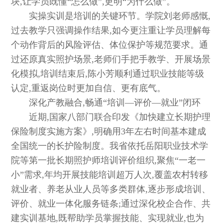
块,让学员既懂“怎么做”,更明“为什么做”。
实操实训是培训的关键环节。学院刘老师感慨,
过去教学只强调操作结果,如今更注重让学员理解每
个动作背后的风险评估、体位保护等规范要求。通
过还原真实照护场景,老师们手把手教学、开展场景
化模拟,培训结束后,陈小芳顺利通过职业技能等级
认定,重返岗位时更加自信、更有底气。
深化产教融合,畅通“培训—评价—就业”闭环
近期,国家八部门联合印发《加快建立长期护理
保险制度实施方案》,明确用3年左右时间基本建成
全国统一的长护险制度。我省依托岳阳职业技术学
院等第一批长期照护师培训评价组织,聚焦“一老一
小”需求,年均开展技能培训超万人次,覆盖农村转移
就业者、养老从业人员等多类群体,逐步形成培训、
评价、就业一体化服务链条;通过深化校企合作、共
建实训基地,既帮助学员掌握技能、实现就业,也为