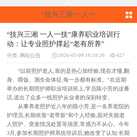
“技兴三湘 一人一
技”康养职业培训行
“技兴三湘 一人一技”康养职业培训行
动：让专业照护撑起“老有所养”
动：让专业照护撑
2026-05-09 10:19:20
427
分类: 网站公告
起“老有所养”
“以前照护老人,靠的是热心加经验;现在才懂,翻
身、喂饭、测生命体征,每一步都有标准。”在近期
举办的长期照护师职业培训班上,学员陈小芳的这番
话,道出了众多一线照护从业者的深刻转变。
从事养老照护近八年的陈小芳,是一名养老院的
护理员,长期依靠“老带新”和个人经验,面对失能老
人照护、突发情况处置等场景,常感力不从心。今年
3月,参加长期照护师系统培训后,她改变了认知:长期