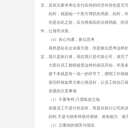
言，其依法要求单位支付应得的经济补偿也是无
此时，就面临一个双方博弈的局面，此时，作为
但是在此之前，应当将相应的法律风险、经济成
件，让领导决策。
（4）良心沟通，换位思考
虽然是站在企业着方面，但是换位思考这样的事
定，我只是执行者，现在我只是代表公司，谈完
大部分员工都很接受这样的谈话开始，毕竟多
接下来就是有一说一的环节了，摆明工作绩效
谈完时候如果大家心情还好，让员工给自己留一
劝退的注意事项
（1）不要争辩,只需陈述立场
劝退员工不是讨价还价，而是在执行公司的决
此时,不是与他争辩谁对谁错、谁有能力、谁无
（2）注重他的感受与现实