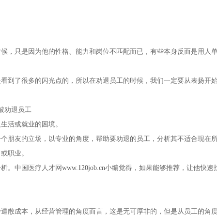
，只是因为他的性格、能力和岗位不匹配而已，有些本身反而是用人
到了很多的闪光点的，所以在劝退员工的时候，我们一定要从表扬开
被劝退员工
生活或就业的困境。
朋友的立场，以专业的角度，帮助要劝退的员工，分析其不适合现在
向或职业。
析。中国医疗人才网
www.120job.cn
小编觉得，如果能够推荐，让他快速
散成本，从经营管理的角度而言，这是无可厚非的，但是从员工的角