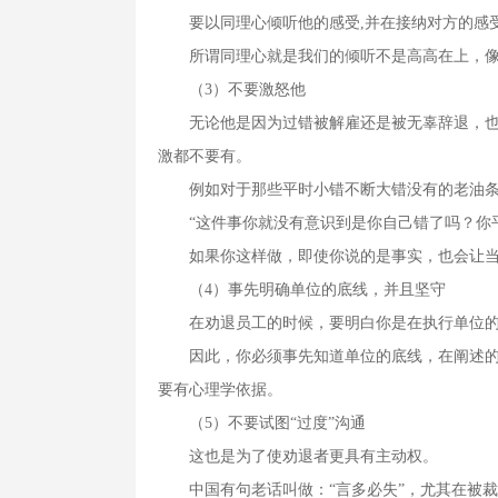
要以同理心倾听他的感受,并在接纳对方的感受
所谓同理心就是我们的倾听不是高高在上，像
（3）不要激怒他
无论他是因为过错被解雇还是被无辜辞退，也不
激都不要有。
例如对于那些平时小错不断大错没有的老油条
“这件事你就没有意识到是你自己错了吗？你平
如果你这样做，即使你说的是事实，也会让当
（4）事先明确单位的底线，并且坚守
在劝退员工的时候，要明白你是在执行单位的
因此，你必须事先知道单位的底线，在阐述的过
要有心理学依据。
（5）不要试图“过度”沟通
这也是为了使劝退者更具有主动权。
中国有句老话叫做：“言多必失”，尤其在被裁