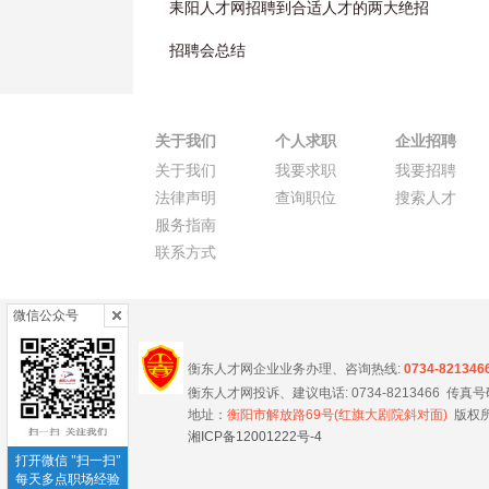
耒阳人才网招聘到合适人才的两大绝招
招聘会总结
关于我们
个人求职
企业招聘
关于我们
我要求职
我要招聘
法律声明
查询职位
搜索人才
服务指南
联系方式
微信公众号
衡东人才网企业业务办理、咨询热线:
0734-821346
衡东人才网投诉、建议电话: 0734-8213466 传真号码 0
地址：
衡阳市解放路69号(红旗大剧院斜对面)
版权所
湘ICP备12001222号-4
打开微信 "扫一扫"
每天多点职场经验