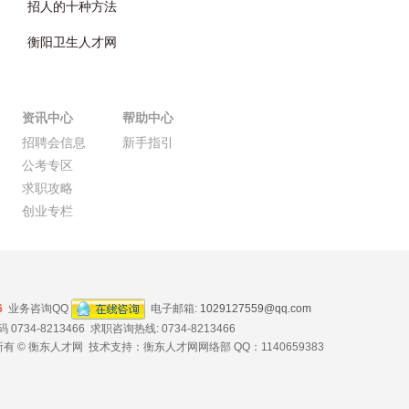
招人的十种方法
衡阳卫生人才网
资讯中心
帮助中心
招聘会信息
新手指引
公考专区
求职攻略
创业专栏
6
业务咨询QQ
电子邮箱:
1029127559@qq.com
734-8213466 求职咨询热线: 0734-8213466
有 © 衡东人才网 技术支持：衡东人才网网络部 QQ：1140659383