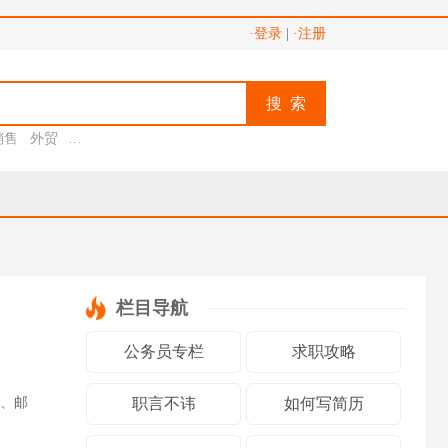
·登录
|
·注册
搜 索
销售
外贸
助理
栏目导航
公务员专栏
求职攻略
、邮
职言不讳
如何写简历