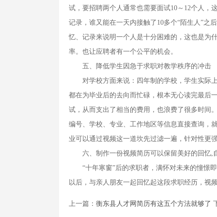
试，要招聘两个人通常也需要面试10～12个人
记录，谁又能在一天内接触了10多个“陌生人”
忆、记录来说明一个人是十分困难的，这也是为
率。也让应聘者有一个公平的机会。
五、降低学生因急于求职对教学秩序的冲击
对学校方面来说：四年制的学校，学生实际上只
都在为毕业后的去向而忙碌，根本无心读完最后
试，从而支出了相当的费用，也浪费了很多时间
编号、学校、专业、工作地区等信息直接查询，
业可以通过视频这一道坎先过滤一遍，针对性更
六、制作一份视频简历可以保留美好的回忆,
“十年寒窗”后的求职者，满怀对未来的憧憬即
以后，与亲人朋友一起回忆起这段求职经历，视
上一篇：
衡东县人才网简历有这五个方法就够了