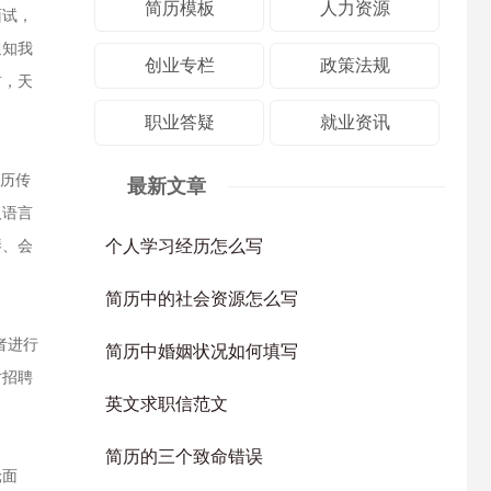
简历模板
人力资源
面试，
通知我
创业专栏
政策法规
前，天
职业答疑
就业资讯
历传
最新文章
及语言
个人学习经历怎么写
琴、会
简历中的社会资源怎么写
者进行
简历中婚姻状况如何填写
对招聘
英文求职信范文
简历的三个致命错误
轮面