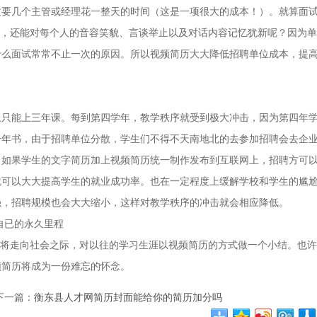
，这要几个主管或经理花一整天的时间（这是一项很大的成本！）。就算面
之后，还能对每个人的音容笑貌、言谈举止以及对话内容记忆犹新呢？因为
什么面试常常不止一次的原因。所以视频简历大大降低招聘单位成本，提
能上三年课。每到第四学年，教学秩序就受到极大冲击，因为第四年
一年书，由于招聘单位分散，学生们不得不天南地北的去参加招聘会去企
。如果学生的文字简历加上视频简历统一制作发布到互联网上，招聘方可
就可以大大提高学生的就业成功率。也在一定程度上缓解学校和学生的尴
强，招聘规模也会大大缩小，这样对教学秩序的冲击就会相应降低。
自已的永久里程
将走向社会之际，对以往的学习生涯以视频简历的方式做一个小结。也许
频简历将成为一份难忘的怀念。
下一篇：
衡东县人才网简历封面能给你的简历加分吗