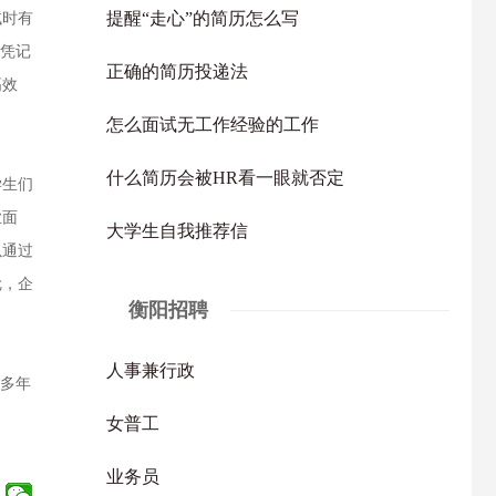
提醒“走心”的简历怎么写
试时有
单凭记
正确的简历投递法
高效
怎么面试无工作经验的工作
什么简历会被HR看一眼就否定
学生们
业面
大学生自我推荐信
以通过
尬，企
衡阳招聘
人事兼行政
多年
女普工
业务员