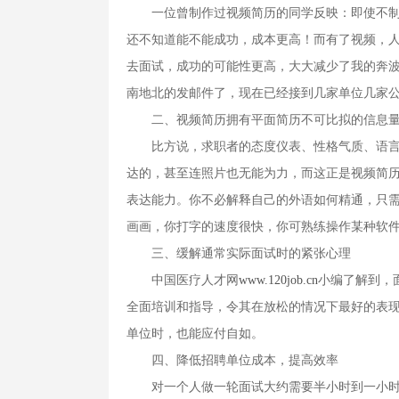
一位曾制作过视频简历的同学反映：即使不制作
还不知道能不能成功，成本更高！而有了视频，
去面试，成功的可能性更高，大大减少了我的奔
南地北的发邮件了，现在已经接到几家单位几家
二、视频简历拥有平面简历不可比拟的信息量
比方说，求职者的态度仪表、性格气质、语言修
达的，甚至连照片也无能为力，而这正是视频简
表达能力。你不必解释自己的外语如何精通，只
画画，你打字的速度很快，你可熟练操作某种软
三、缓解通常实际面试时的紧张心理
中国医疗人才网
www.120job.cn
小编了解到，
全面培训和指导，令其在放松的情况下最好的表
单位时，也能应付自如。
四、降低招聘单位成本，提高效率
对一个人做一轮面试大约需要半小时到一小时。