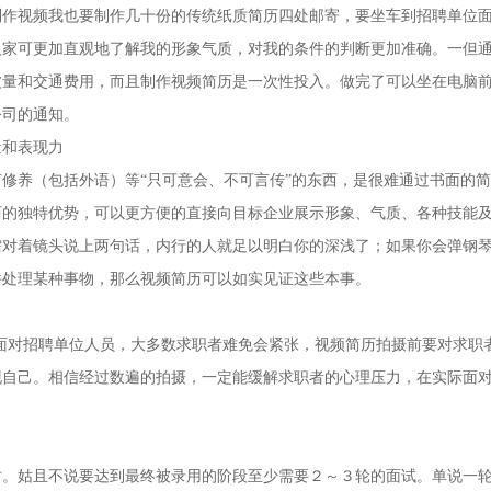
视频我也要制作几十份的传统纸质简历四处邮寄，要坐车到招聘单位
人家可更加直观地了解我的形象气质，对我的条件的判断更加准确。一但
波量和交通费用，而且制作视频简历是一次性投入。做完了可以坐在电脑
公司的通知。
和表现力
养（包括外语）等“只可意会、不可言传”的东西，是很难通过书面的简
历的独特优势，可以更方便的直接向目标企业展示形象、气质、各种技能
需对着镜头说上两句话，内行的人就足以明白你的深浅了；如果你会弹钢
件处理某种事物，那么视频简历可以如实见证这些本事。
面对招聘单位人员，大多数求职者难免会紧张，视频简历拍摄前要对求职
现自己。相信经过数遍的拍摄，一定能缓解求职者的心理压力，在实际面
姑且不说要达到最终被录用的阶段至少需要２～３轮的面试。单说一