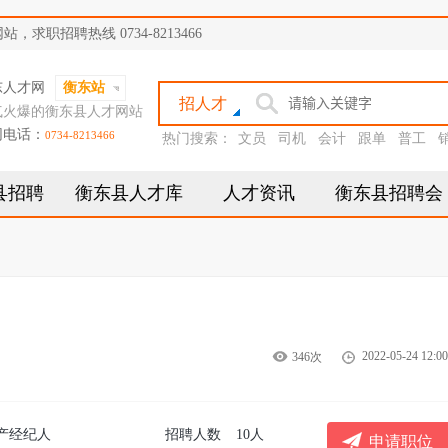
职招聘热线 0734-8213466
东人才网
衡东站
招人才
气火爆的衡东县人才网站
网电话：
0734-8213466
热门搜索：
文员
司机
会计
跟单
普工
县招聘
衡东县人才库
人才资讯
衡东县招聘会
2022-05-24 12:00
346次
产经纪人
招聘人数
10人
申请职位