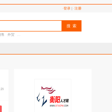
·登录
|
·注册
搜 索
销售
外贸
助理
:21