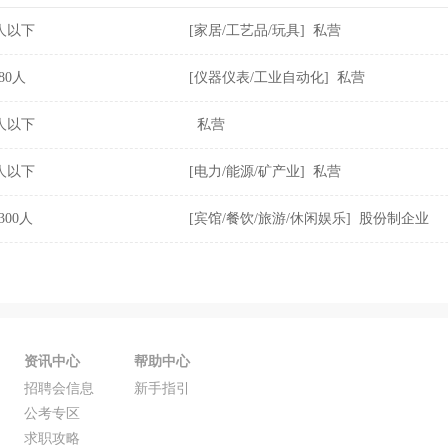
0人以下
[家居/工艺品/玩具] 私营
-80人
[仪器仪表/工业自动化] 私营
0人以下
私营
0人以下
[电力/能源/矿产业] 私营
-300人
[宾馆/餐饮/旅游/休闲娱乐] 股份制企业
资讯中心
帮助中心
招聘会信息
新手指引
公考专区
求职攻略