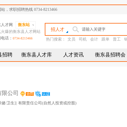
职招聘热线 0734-8213466
东人才网
衡东站
招人才
气火爆的衡东县人才网站
网电话：
0734-8213466
热门搜索：
文员
司机
会计
跟单
普工
县招聘
衡东县人才库
人才资讯
衡东县招聘会
有限公司
保健/卫生]
|
有限责任公司(自然人投资或控股)