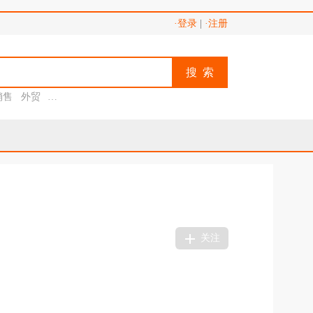
·登录
|
·注册
搜 索
销售
外贸
助理
关注