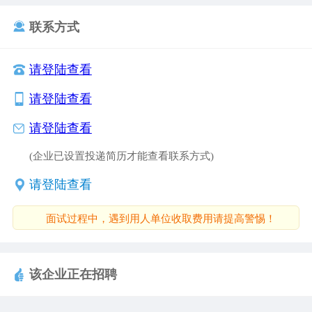
局共同组建成立，湘南地区唯一的一所正规化全日
联系方式
制少年军校。
请登陆查看
校园环境优美，绿树成荫，省级园林式单位，
请登陆查看
面积五万平方米，学校教学设备齐全，生活设施配
套，拥有学生公寓楼、电脑室、实验室、兴趣活动
请登陆查看
室、室内训练厅、多媒体演示厅、大型运动场。
(企业已设置投递简历才能查看联系方式)
学校创办以来，誉满三湘，学生综合素质评价
请登陆查看
优秀率、毕业生升学率、优秀学生参军入伍率均居
面试过程中，遇到用人单位收取费用请提高警惕！
湖南省同类学校前列，先后为高一级学校输送各类
人才数千名。学生在全国、省、市、县各类武术、
军校、文化知识比赛中荣获金、银、铜牌三百余
该企业正在招聘
枚。学校连续几年被评为“优秀学校”和“先进单位”。
2009年被国家大专院校和部队指定为后备人才培训