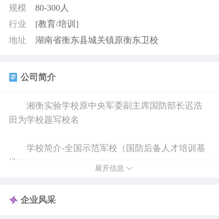
规模
80-300人
行业
[教育/培训]
地址
湖南省衡东县城关镇原衡东卫校
公司简介
湘衡实验学校原中央军委副主席国防部长迟浩
田为学校题写校名
学校简介-全国示范军校（国防后备人才培训基
地）
展开信息
我校是经县政府批准的一所全日制实验学校，
企业风采
报中国人民解放军湖南省军委、团省委、省教育
厅、中国少年军校总校备案，由部队、团委、教育