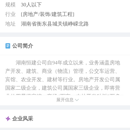
规模
30人以下
行业
[房地产/装饰/建筑工程]
地址
湖南省衡东县城关镇峥嵘北路
公司简介
湖南恒建公司自94年成立以来，业务涵盖房地
产开发、建筑、商业（物流）管理，公交车运营、
宾馆、农业开发、建材等行业。房地产开发公司属
国家二级企业，建筑公司属国家三级企业，即将营
业的四星级宾馆，商场4万亩，农林开发种树2万多
展开信息
亩。公司由6000元起驾到现在资产已达到3亿元，15
年公司资产翻了5万倍，横建可能不是你最期待的公
企业风采
司，但一定是你大有可为的平台，平台已经搭建，
期待有识之志共同再创辉煌。