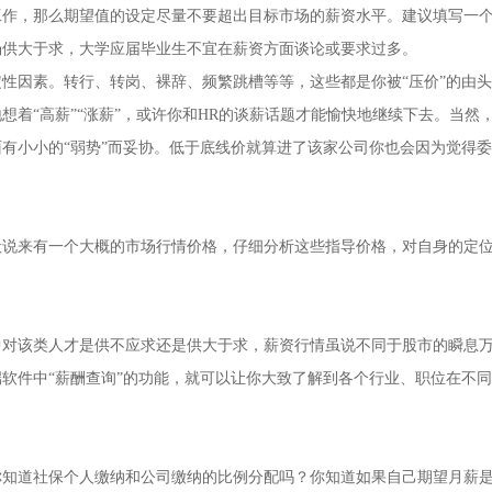
工作，那么期望值的设定尽量不要超出目标市场的薪资水平。建议填写一
场供大于求，大学应届毕业生不宜在薪资方面谈论或要求过多。
因素。转行、转岗、裸辞、频繁跳槽等等，这些都是你被“压价”的由头
想着“高薪”“涨薪”，或许你和HR的谈薪话题才能愉快地继续下去。当然
有小小的“弱势”而妥协。低于底线价就算进了该家公司你也会因为觉得
来有一个大概的市场行情价格，仔细分析这些指导价格，对自身的定
该类人才是供不应求还是供大于求，薪资行情虽说不同于股市的瞬息
软件中“薪酬查询”的功能，就可以让你大致了解到各个行业、职位在不
道社保个人缴纳和公司缴纳的比例分配吗？你知道如果自己期望月薪是5