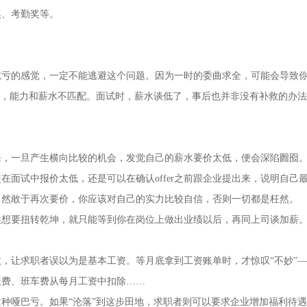
奖、考勤奖等。
的感觉，一定不能逃避这个问题。因为一时的委曲求全，可能会导致
职，能力和薪水不匹配。面试时，薪水谈低了，事后也并非没有补救的办
一旦产生横向比较的机会，发觉自己的薪水要价太低，便会深陷囫囵
在面试中报价太低，还是可以在确认offer之前跟企业提出来，说明自己
当然敢于再次要价，你应该对自己的实力比较自信，否则一切都是枉然。
要扭转乾坤，就只能等到你在岗位上做出业绩以后，再同上司谈加薪
让求职者误以为是基本工资。等月底拿到工资账单时，才惊叹“不妙”—
饭费、班车费从每月工资中扣除……
哑巴亏。如果“沦落”到这步田地，求职者则可以要求企业增加福利待遇