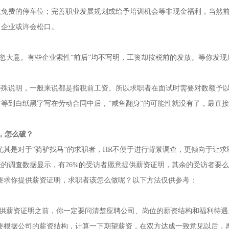
供免费的停车位；完善职业发展规划或给予培训机会等非现金福利，当然
，企业或许会松口。
忽大意。有些企业索性“前后”均不写明，工资却按税前的发放。等你发现
说明，一般来说都是指税前工资。所以求职者在面试时需要对数额予
等到白纸黑字写在劳动合同中后，“咸鱼翻身”的可能性就没有了，最直
，怎么破？
是对于“骑驴找马”的求职者，HR不便于进行背景调查，更倾向于让求
的调查数据显示，有26%的受访者愿意提供薪资证明，其余的受访者要
要求你提供薪资证明，求职者该怎么做呢？以下方法仅供参考：
供薪资证明之前，你一定要问清楚应聘公司、岗位的薪资结构和福利待遇
要根据公司的薪资结构，计算一下期望薪资，在双方达成一致意见以后，