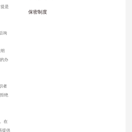
前提是
保密制度
后询
以明
接的办
职者
么拒绝
。在
再提供