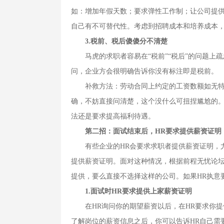
如：增加年假天数；要求弹性工作制；让公司提
自己有不可替代性。考虑到招聘成本和培养成本
3.税前、税后傻傻分不清楚
马虎的求职者容易在“税前”“税后”的问题上疏
问，企业方会很明确告诉你没有标注即是税前。
补救方法：劳动合同上约定的工资数额如无特殊
确，不妨直接问清楚，这个没什么可扭捏尴尬的。
法还是要求提高福利待遇。
第二招：面试结束后，HR要求提供薪资证明
有些企业的HR会要求求职者提供薪资证明，尤其
提供薪资证明。面对这种情况，根据前程无忧论坛
提供，要么直接不选择这样的公司。如果HR执意
1.面试时HR要求提供上家薪资证明
在HR询问你的期望薪资以后，在HR要求你提
了解岗位的薪资信息之后，你可以告诉HR自己需