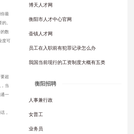
博天人才网
到你最
衡阳市人才中心官网
要的。
薪的数
壶镇人才网
业度可
员工在入职前有犯罪记录怎么办
我国当前现行的工资制度大概有五类
若要超
衡阳招聘
以，当
沟通一
人事兼行政
的话，
女普工
业务员