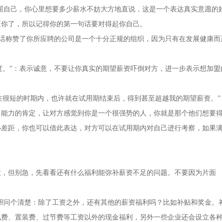
不要委屈自己，你心里想要多少薪水不妨大方地直说，这是一个表达真实意愿的
应你了，所以记得你的第一句话要对得起你自己。
句话称赞了你所应聘的公司是一个十分正规的组织，因为只有在发展健康而
度。”：表示诚意，不要让你真实的期望薪资吓倒对方，进一步表示想加盟
在很短的时期内，也许就在试用期结束后，得到甚至超越我的期望薪资。”
己能力的肯定，让对方感觉到你是一个很强势的人，你就是那个他们想要
小差距，你也可以借此表达，对方可以在试用期内对自己进行考察，如果
但别急，先看看还有什么福利能弥补薪资不足的问题。不要因为片面
问个清楚：除了工资之外，还有其他的薪资福利吗？比如补贴和奖金。
讯费、置装费、过节费等工资以外的现金福利，另外一些企业还会设立各