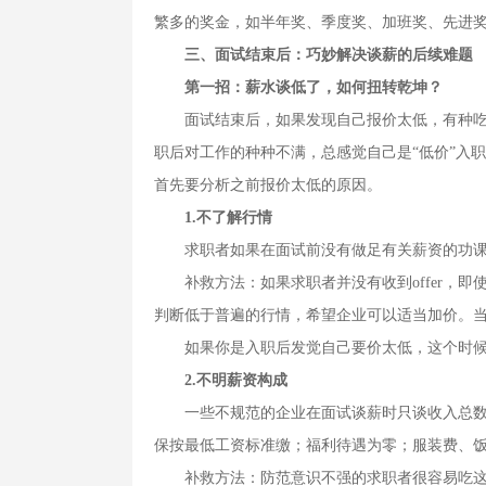
繁多的奖金，如半年奖、季度奖、加班奖、先进
三、面试结束后：巧妙解决谈薪的后续难题
第一招：薪水谈低了，如何扭转乾坤？
面试结束后，如果发现自己报价太低，有种吃亏
职后对工作的种种不满，总感觉自己是“低价”入
首先要分析之前报价太低的原因。
1.不了解行情
求职者如果在面试前没有做足有关薪资的功课，
补救方法：如果求职者并没有收到offer，即使
判断低于普遍的行情，希望企业可以适当加价。
如果你是入职后发觉自己要价太低，这个时候想
2.不明薪资构成
一些不规范的企业在面试谈薪时只谈收入总数，
保按最低工资标准缴；福利待遇为零；服装费、
补救方法：防范意识不强的求职者很容易吃这种