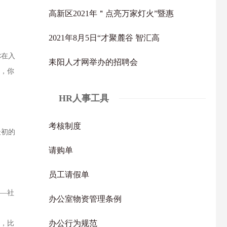
高新区2021年＂点亮万家灯火”暨惠
2021年8月5日“才聚麓谷 智汇高
你在入
耒阳人才网举办的招聘会
法，你
HR人事工具
。
考核制度
最初的
请购单
。
员工请假单
—社
办公室物资管理条例
办公行为规范
，比