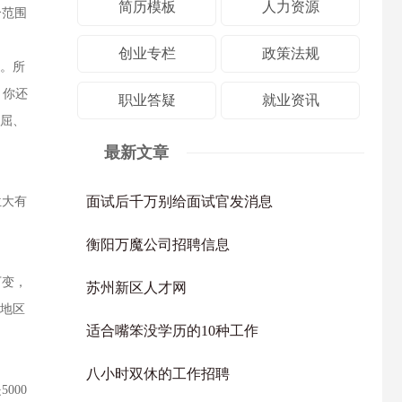
简历模板
人力资源
个范围
创业专栏
政策法规
。所
，你还
职业答疑
就业资讯
委屈、
最新文章
面试后千万别给面试官发消息
位大有
衡阳万魔公司招聘信息
万变，
苏州新区人才网
同地区
适合嘴笨没学历的10种工作
八小时双休的工作招聘
000