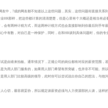
网友中，7成的网友都不知道以上这些问题，其实，这些问题却直接关系
业HR那样，把这些都计算的清清楚楚，但是心里有个大概还是相当有必
时，会有两种计税方式，而这两种计税方式也会直接影响到你最后到手年
心中有数，对自己是一种保护，同时，在和HR谈到具体问题时，你的专
是由谁来拍板。通常情况下，正规公司的岗位都有对应的薪资范围，
还是为用人部门服务的，如果用人部门希望有所突破，也并非不可能。所
官是用人部门比较高级的领导，此时你可以尝试说出你自己的想法，与他
心切，最容易妥协，所以规定谈薪资必须与人力资源部的人谈，这样