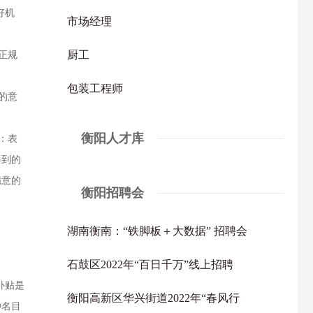
好机
市场经理
厨工
正规
包装工程师
的意
衡阳人才库
：表
得到的
满意的
衡阳招聘会
湖南衡南：“铁脚板＋大数据” 招聘会
石鼓区2022年“百日千万”线上招聘
补贴是
衡阳高新区华兴街道2022年“春风行
种名目