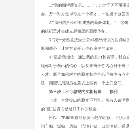
1.“我的期望薪资是......。”：此时千万
会。万一对方觉得你是一个将才，一拍桌子就答
2.“我相信贵公司有成熟的薪酬体制。”：这
的组织里才会建立起相应的薪酬体制。
3.“我十分愿意接受贵公司相应岗位的薪资幅
愿和诚心，让对方感受到你心底里的诚意。
4.“最后我相信，通过我的努力和表现，我会
现你对于自己的信心，以及来自于你内心对于自
人才。而且如果对方的薪资和你的心理价位有点
话，期望试用期后在薪资上能有一个上升空间。
第三步：不可忽视的变相薪资——福利
当然，企业提出的薪资不可能让所有人都满意，
的“低”薪资而错过好工作的机会。
所以，在和HR聊到薪资问题的时候，不妨大胆
指车贴、饭贴、房贴、汽油补贴、出差津贴、通