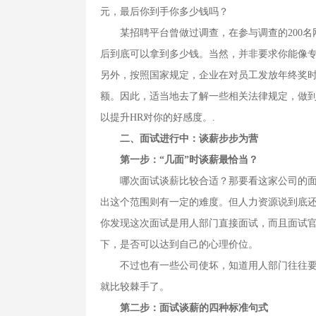
元，最后你到手你多少钱吗？
某招聘平台曾做过调查，在参与调查的200名
后到底可以拿到多少钱。当然，并非要求你能像专
另外，按照国家规定，企业在对员工发放年终奖
额。因此，适当地去了解一些相关法律规定，做到
以提升HR对你的好感度。.
二、面试进行中：谈薪步步为营
第一步：“几面”时谈薪最恰当？
哪次面试谈薪比较合适？那要看这家公司的面试
出这个范围则有一定的难度。但人力资源说到底
你发现这次面试是用人部门直接面试，而且面试
下，是否可以达到自己的心理价位。
不过也有一些公司使坏，知道用人部门往往要人
就比较棘手了。
第二步：面试谈薪的四种标准句式