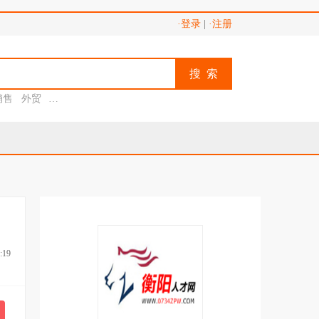
·登录
|
·注册
搜 索
销售
外贸
助理
:19