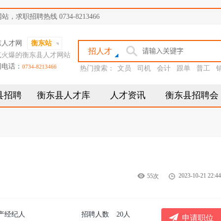
职招聘热线 0734-8213466
东人才网
衡东站
招人才
气火爆的衡东县人才网站
网电话：
0734-8213466
热门搜索：
文员
司机
会计
跟单
普工
县招聘
衡东县人才库
人才资讯
衡东县招聘会
2023-10-21 22:44
55次
产经纪人
招聘人数
20人
申请职位