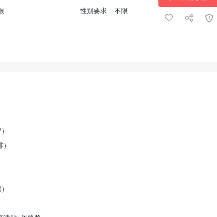
限
性别要求
不限
岁）
排）
房）