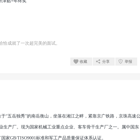
班津贴+年终奖
恰恰成就了一次超完美的面试。
收藏
分享
举报
于“五岳独秀”的南岳衡山，坐落在湘江之畔，紧靠京广铁路，京珠高速
专业生产厂。现为国家机械工业重点企业、客车骨干生产厂之一。属中国东
GB/TISO9001标准和军工产品质量保证体系认证。