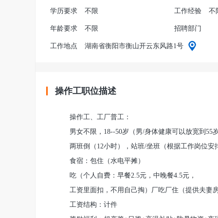
学历要求
不限
工作经验
不
年龄要求
不限
招聘部门
工作地点
湖南省衡阳市衡山开云东风路1号
操作工职位描述
操作工、工厂普工：
男女不限，18--50岁（男/身体健康可以放宽到55
两班倒（12小时），站班/坐班（根据工作岗位安
食宿：包住（水电平摊）
吃（个人自费：早餐2.5元，中晚餐4.5元，
工资里面扣，不用自己掏）厂吃厂住（提供夫妻
工资结构：计件