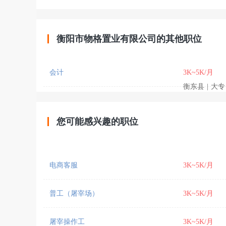
衡阳市物格置业有限公司的其他职位
会计
3K~5K/月
衡东县
|
大专
您可能感兴趣的职位
电商客服
3K~5K/月
普工（屠宰场）
3K~5K/月
屠宰操作工
3K~5K/月