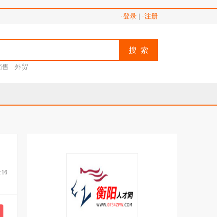
·登录
|
·注册
搜 索
销售
外贸
助理
:16