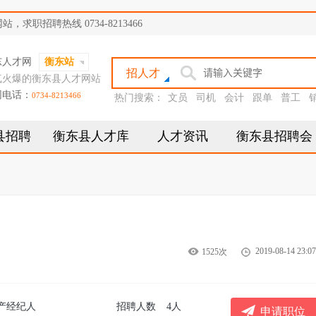
职招聘热线 0734-8213466
东人才网
衡东站
招人才
气火爆的衡东县人才网站
网电话：
0734-8213466
热门搜索：
文员
司机
会计
跟单
普工
县招聘
衡东县人才库
人才资讯
衡东县招聘会
2019-08-14 23:07
1525次
产经纪人
招聘人数
4人
申请职位