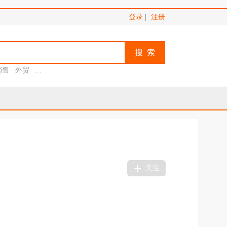
·登录
|
·注册
搜 索
销售
外贸
助理
关注