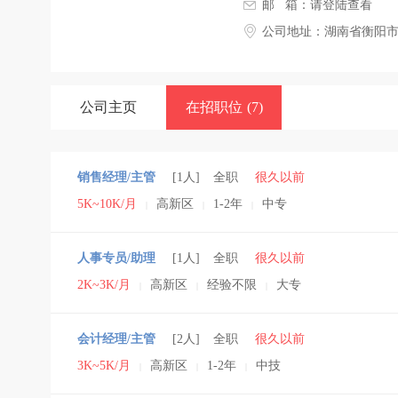
邮 箱：
请登陆查看
公司地址：湖南省衡阳市高
公司主页
在招职位
(7)
销售经理/主管
[1人]
全职
很久以前
5K~10K/月
高新区
1-2年
中专
|
|
|
人事专员/助理
[1人]
全职
很久以前
2K~3K/月
高新区
经验不限
大专
|
|
|
会计经理/主管
[2人]
全职
很久以前
3K~5K/月
高新区
1-2年
中技
|
|
|