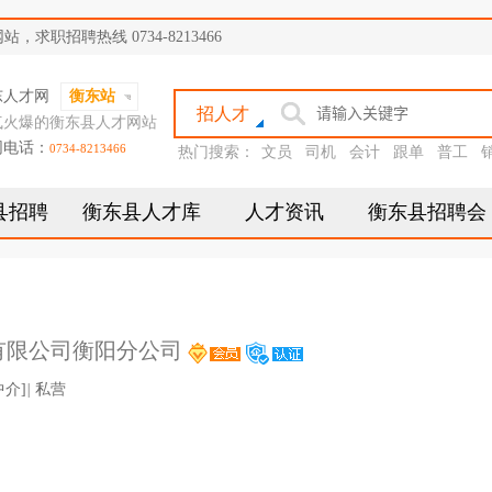
职招聘热线 0734-8213466
东人才网
衡东站
招人才
气火爆的衡东县人才网站
网电话：
0734-8213466
热门搜索：
文员
司机
会计
跟单
普工
县招聘
衡东县人才库
人才资讯
衡东县招聘会
有限公司衡阳分公司
中介]
|
私营