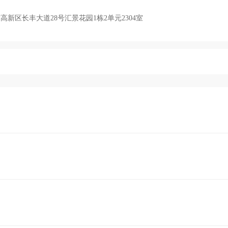
新区长丰大道28号汇景花园1栋2单元2304室