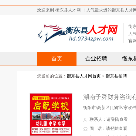
欢迎来到 衡东县人才网 ！人气最火爆的衡东县人才网站，求
衡
人
官
首页
企业招聘
衡东
您当前的位置：
衡东县人才网首页
>
衡东县招聘
湖南子舜财务咨询
衡阳市/高新区
|
[物业/家政/
联系人：
请登陆查看
固 话：
请登陆查看